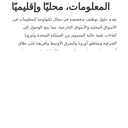
المعلومات، محليًا وإقليميًا
نقدم حلول توظيف متخصصة في مجال تكنولوجيا المعلومات في
الأسواق المحلية والأسواق الخارجية، مما يتيح الوصول إلى
كفاءات تقنية عالية المستوى من المملكة المتحدة وأوروبا
الشرقية ومناطق أوروبا والشرق الأوسط وأفريقيا على نطاق
أوسع. يتجاوز نهجنا مجرد البحث عن الكفاءات، إذ نحرص على
مواءمة كل مرشح مع بنية شركتكم الهندسية، ونموذج التسليم،
وسير العمل الداخلي.
سواءً كنتم توظفون لوظيفة أساسية واحدة أو تنشرون فريقًا
متكاملًا من المتخصصين في برنامج واحد، فإننا نضمن التوافق
الفني والتوافق الثقافي وسرعة التعيين. رؤيتنا الإقليمية العميقة
وخبرتنا الواسعة في المنصات تساعدكم على تقليل وقت التعيين،
وتقليل المخاطر، وتسريع إنجاز مبادرات التحول الرقمي.