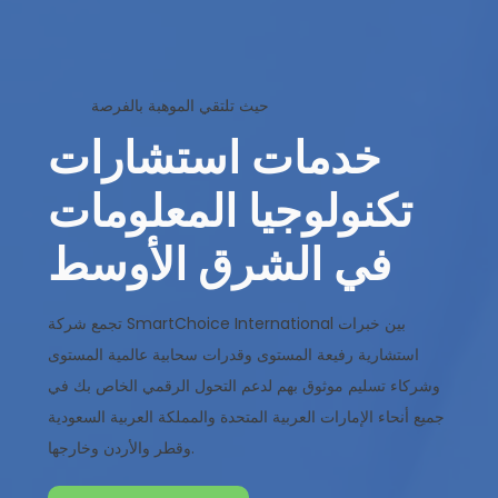
حيث تلتقي الموهبة بالفرصة
خدمات استشارات
تكنولوجيا المعلومات
في الشرق الأوسط
تجمع شركة SmartChoice International بين خبرات
استشارية رفيعة المستوى وقدرات سحابية عالمية المستوى
وشركاء تسليم موثوق بهم لدعم التحول الرقمي الخاص بك في
جميع أنحاء الإمارات العربية المتحدة والمملكة العربية السعودية
وقطر والأردن وخارجها.