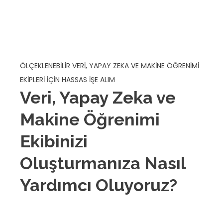
ÖLÇEKLENEBILIR VERI, YAPAY ZEKA VE MAKINE ÖĞRENIMI
EKIPLERI IÇIN HASSAS İŞE ALIM
Veri, Yapay Zeka ve
Makine Öğrenimi
Ekibinizi
Oluşturmanıza Nasıl
Yardımcı Oluyoruz?
SmartChoice International, kuruluşların teknik
açıdan titiz işe alım süreçleriyle güçlü, üretim