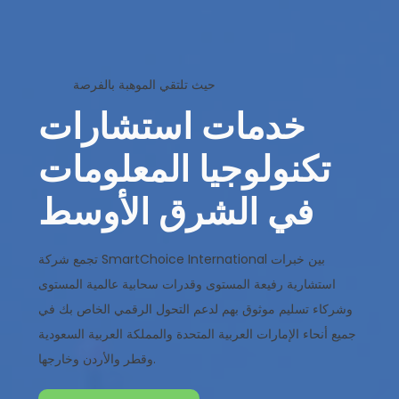
حيث تلتقي الموهبة بالفرصة
خدمات استشارات
تكنولوجيا المعلومات
في الشرق الأوسط
تجمع شركة SmartChoice International بين خبرات
استشارية رفيعة المستوى وقدرات سحابية عالمية المستوى
وشركاء تسليم موثوق بهم لدعم التحول الرقمي الخاص بك في
جميع أنحاء الإمارات العربية المتحدة والمملكة العربية السعودية
وقطر والأردن وخارجها.