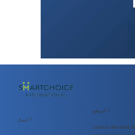
المواقع
اتصال
London: We Work, 51