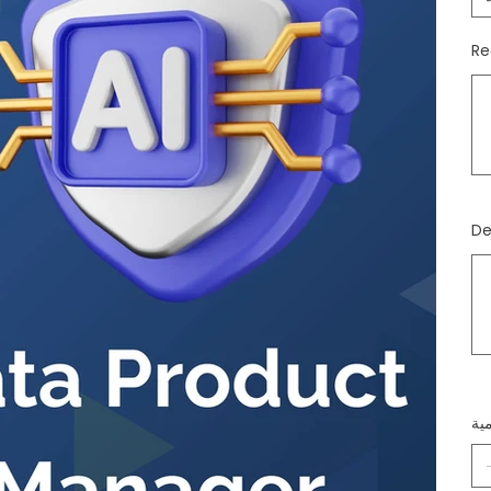
ما
صل
إلى
500
من
ما
صل
إلى
500
من
مية