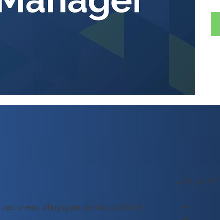
الاختيار الذكي
بيت
 Eastcheap, Billingsgate, London, EC3M 1JP,
عن