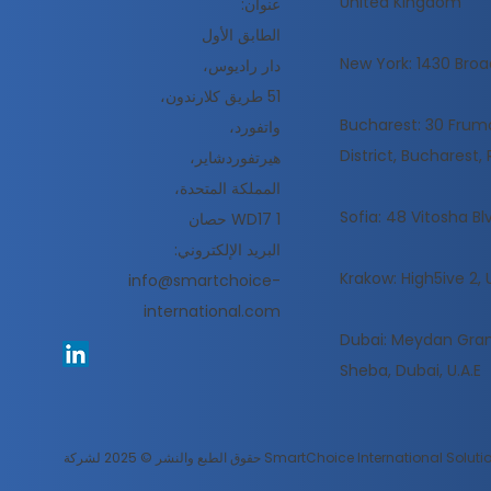
United Kingdom
عنوان:
الطابق الأول
New York: 1430 Broa
دار راديوس،
51 طريق كلارندون،
Bucharest: 30 Frumoa
واتفورد،
District, Bucharest
هيرتفوردشاير،
المملكة المتحدة،
Sofia: 48 Vitosha Blv
WD17 1 حصان
البريد الإلكتروني:
Krakow: High5ive 2, 
info@smartchoice-
international.com
Dubai: Meydan Gran
Sheba, Dubai, U.A.E