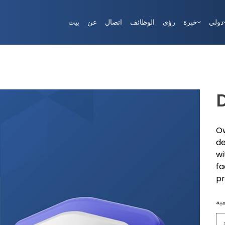
دولي
خبرة
رؤى
الوظائف
اتصال
عن
بيت
Ow
de
wi
fa
pr
مية