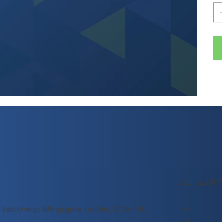
الاختيار الذكي
بيت
 Eastcheap, Billingsgate, London, EC3M 1JP,
عن