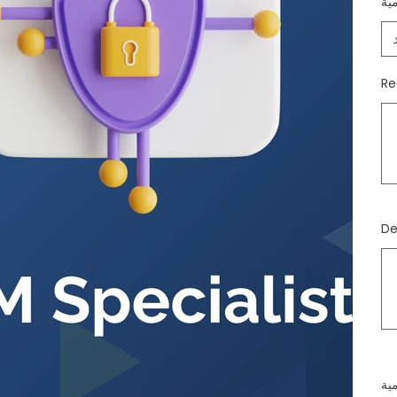
مية
ما
صل
إلى
500
من
ما
صل
إلى
500
من
مية