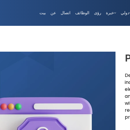
دولي
خبرة
رؤى
الوظائف
اتصال
عن
بيت
P
De
in
el
an
wi
re
pr