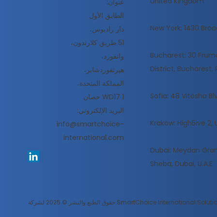
United Kingdom
عنوان:
الطابق الأول
New York: 1430 Broa
دار راديوس،
51 طريق كلارندون،
Bucharest: 30 Frumoa
واتفورد،
District, Bucharest
هيرتفوردشاير،
المملكة المتحدة،
Sofia: 48 Vitosha Blv
WD17 1 حصان
البريد الإلكتروني:
Krakow: High5ive 2, 
info@smartchoice-
international.com
Dubai: Meydan Gran
Sheba, Dubai, U.A.E