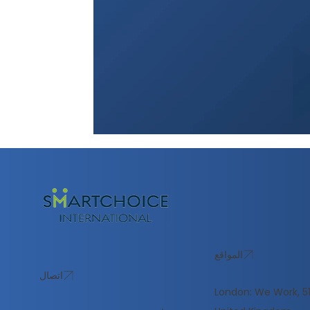
المواقع
اتصال
London: We Work, 51