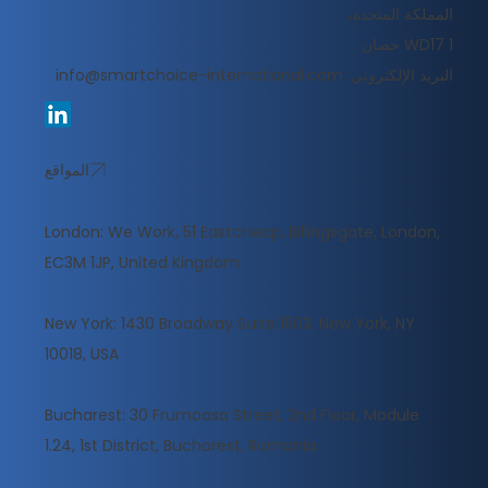
المملكة المتحدة،
WD17 1 حصان
البريد الإلكتروني:
info@smartchoice-international.com
المواقع
London: We Work, 51 Eastcheap, Billingsgate, London,
EC3M 1JP, United Kingdom
New York: 1430 Broadway Suite 1503, New York, NY
10018, USA
Bucharest: 30 Frumoasa Street, 2nd Floor, Module
1.24, 1st District, Bucharest, Romania