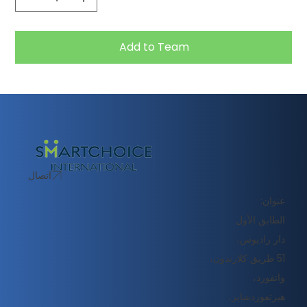
Add to Team
اتصال
عنوان:
الطابق الأول
دار راديوس،
51 طريق كلارندون،
واتفورد،
هيرتفوردشاير،