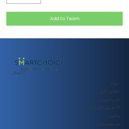
Add to Team
اتصال
عنوان:
الطابق الأول
دار راديوس،
51 طريق كلارندون،
واتفورد،
هيرتفوردشاير،