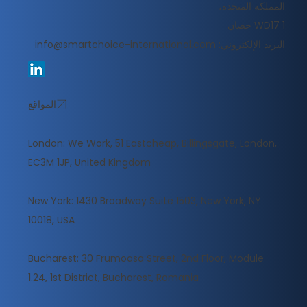
المملكة المتحدة،
WD17 1 حصان
البريد الإلكتروني:
info@smartchoice-international.com
المواقع
London: We Work, 51 Eastcheap, Billingsgate, London,
EC3M 1JP, United Kingdom
New York: 1430 Broadway Suite 1503, New York, NY
10018, USA
Bucharest: 30 Frumoasa Street, 2nd Floor, Module
1.24, 1st District, Bucharest, Romania