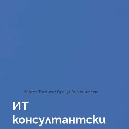
Където Талантът Среща Възможността
ИТ
консултантски