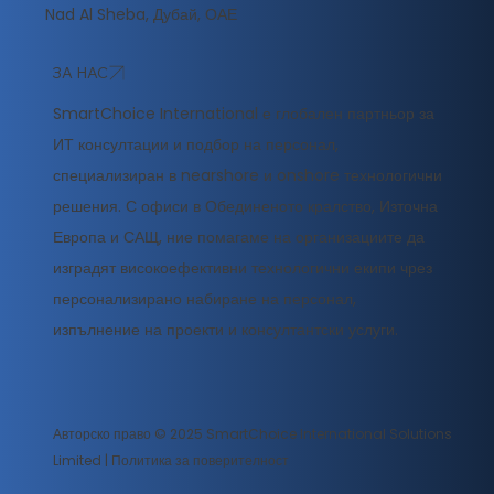
Nad Al Sheba, Дубай, ОАЕ
ЗА НАС
SmartChoice International е глобален партньор за
ИТ консултации и подбор на персонал,
специализиран в nearshore и onshore технологични
решения. С офиси в Обединеното кралство, Източна
Европа и САЩ, ние помагаме на организациите да
изградят високоефективни технологични екипи чрез
персонализирано набиране на персонал,
изпълнение на проекти и консултантски услуги.
Авторско право © 2025 SmartChoice International Solutions
Limited |
Политика за поверителност