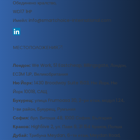
Обединено кралство,
WD17 1HP
Имейл:
info@smartchoice-international.com
МЕСТОПОЛОЖЕНИЯ
Лондон:
We Work, 51 Eastcheap, Billingsgate, Лондон,
EC3M 1JP, Великобритания
Ню Йорк:
1430 Broadway Suite 1503, Ню Йорк, Ню
Йорк 10018, САЩ
Букурещ:
улица Frumoasa 30, 2-ри етаж, модул 1.24,
1-ви район, Букурещ, Румъния
София:
бул. Витоша 48, 1000 София, България
Краков:
High5ive 2, ул. Павя 9, 31 154 Краков, Полша
Дубай:
Трибуна Meydan, 6-ти етаж, Meydan Road,