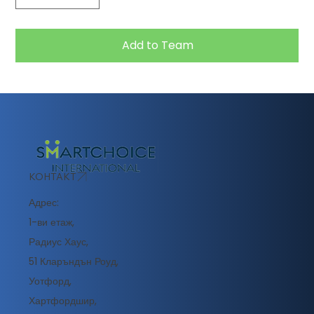
Add to Team
КОНТАКТ
Адрес:
1-ви етаж,
Радиус Хаус,
51 Кларъндън Роуд,
Уотфорд,
Хартфордшир,