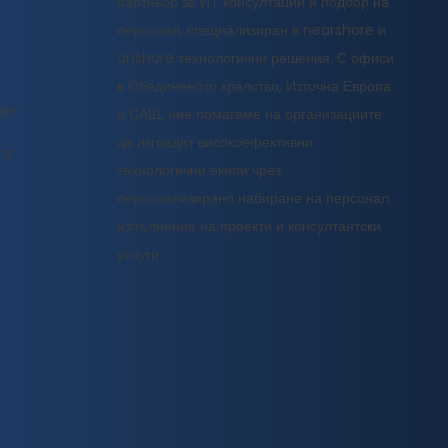
партньор за ИТ консултации и подбор на
персонал, специализиран в nearshore и
onshore технологични решения. С офиси
в Обединеното кралство, Източна Европа
ден
и САЩ, ние помагаме на организациите
да изградят високоефективни
cy
технологични екипи чрез
персонализирано набиране на персонал,
изпълнение на проекти и консултантски
услуги.