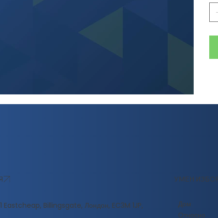
Я
УМЕН ИЗБО
Дом
 Eastcheap, Billingsgate, Лондон, EC3M 1JP,
Относно