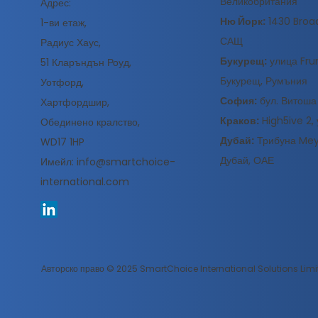
Великобритания
Адрес:
Ню Йорк:
1430 Broad
1-ви етаж,
САЩ
Радиус Хаус,
Букурещ:
улица Frum
51 Кларъндън Роуд,
Букурещ, Румъния
Уотфорд,
София:
бул. Витоша
Хартфордшир,
Краков:
High5ive 2, 
Обединено кралство,
Дубай:
Трибуна Meyd
WD17 1HP
Дубай, ОАЕ
Имейл:
info@smartchoice-
international.com
Авторско право © 2025 SmartChoice International Solutions Limi