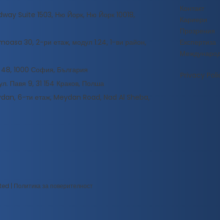
Контакт
way Suite 1503, Ню Йорк, Ню Йорк 10018,
Кариери
Прозрения
oasa 30, 2-ри етаж, модул 1.24, 1-ви район,
Експертиза
Междунаро
 48, 1000 София, България
Privacy Poli
ул. Павя 9, 31 154 Краков, Полша
an, 6-ти етаж, Meydan Road, Nad Al Sheba,
ted |
Политика за поверителност