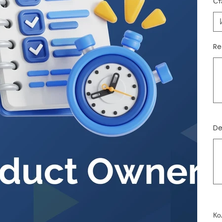
Ст
Re
До
500
зна
De
До
500
зна
Ко