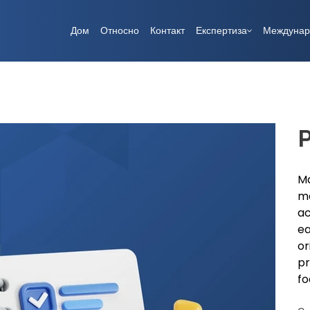
Дом
Относно
Контакт
Експертиза
Междунар
Ma
ma
ac
ea
or
pr
fo