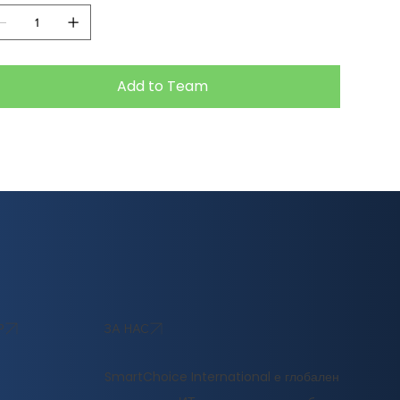
Add to Team
ЗА НАС
Р
SmartChoice International е глобален