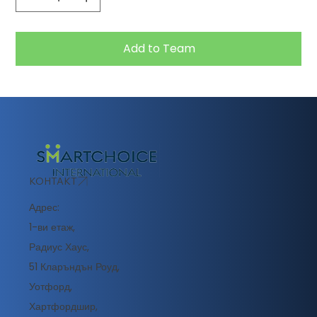
Add to Team
КОНТАКТ
Адрес:
1-ви етаж,
Радиус Хаус,
51 Кларъндън Роуд,
Уотфорд,
Хартфордшир,