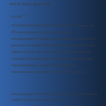
Nad Al Sheba, Дубай, ОАЕ
ЗА НАС
SmartChoice International е глобален партньор за
ИТ консултации и подбор на персонал,
специализиран в nearshore и onshore технологични
решения. С офиси в Обединеното кралство, Източна
Европа и САЩ, ние помагаме на организациите да
изградят високоефективни технологични екипи чрез
персонализирано набиране на персонал,
изпълнение на проекти и консултантски услуги.
Авторско право © 2025 SmartChoice International Solutions
Limited |
Политика за поверителност