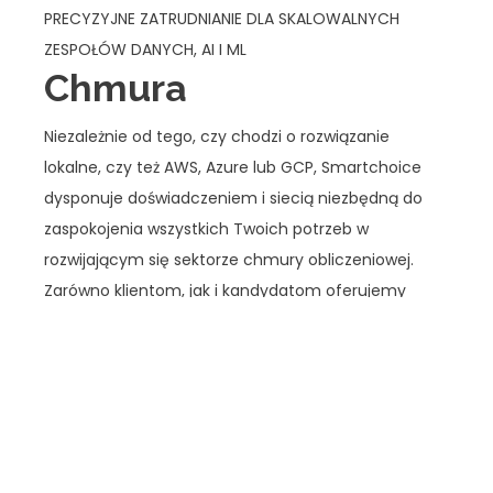
PRECYZYJNE ZATRUDNIANIE DLA SKALOWALNYCH
ZESPOŁÓW DANYCH, AI I ML
Chmura
Niezależnie od tego, czy chodzi o rozwiązanie
lokalne, czy też AWS, Azure lub GCP, Smartchoice
dysponuje doświadczeniem i siecią niezbędną do
zaspokojenia wszystkich Twoich potrzeb w
rozwijającym się sektorze chmury obliczeniowej.
Zarówno klientom, jak i kandydatom oferujemy
niezrównane doświadczenie w zakresie technologii i
aspektów biznesowych wdrażania rozwiązań
chmurowych.
SPECJALIŚCI Z RÓŻNYCH OBSZARÓW, RÓL I REGIONÓW