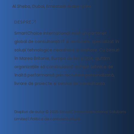
Al Sheba, Dubai, Emiratele Arabe Unite
DESPRE
SmartChoice International este un partener
global de consultanță IT și recrutare, specializat în
soluții tehnologice nearshore și onshore. Cu birouri
în Marea Britanie, Europa de Est și SUA, ajutăm
organizațiile să construiască echipe tehnice de
înaltă performanță prin recrutare personalizată,
livrare de proiecte și servicii de consultanță.
Drepturi de autor © 2025 SmartChoice International Solutions
Limited |
Politica de confidențialitate