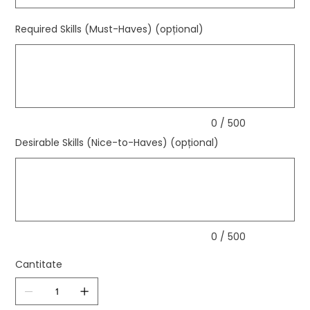
Required Skills (Must-Haves) (opțional)
Până
la
500
caractere.
0 / 500
Desirable Skills (Nice-to-Haves) (opțional)
Până
la
500
caractere.
0 / 500
Cantitate