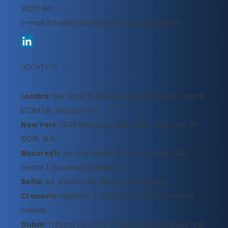
WD17 1HP
E-mail:
info@smartchoice-international.com
LOCAȚII
Londra:
We Work, 51 Eastcheap, Billingsgate, Londra,
EC3M 1JP, Regatul Unit
New York:
1430 Broadway Suite 1503, New York, NY
10018, SUA
București:
str. Frumoasa 30, Etaj 2, Modul 1.24,
Sector 1, București, România
Sofia:
Bd. Vitosha 48, 1000 Sofia, Bulgaria
Cracovia:
High5ive 2, Ul. Pawia 9, 31 154 Cracovia,
Polonia
Dubai:
Tribuna Meydan, etajul 6, Meydan Road, Nad