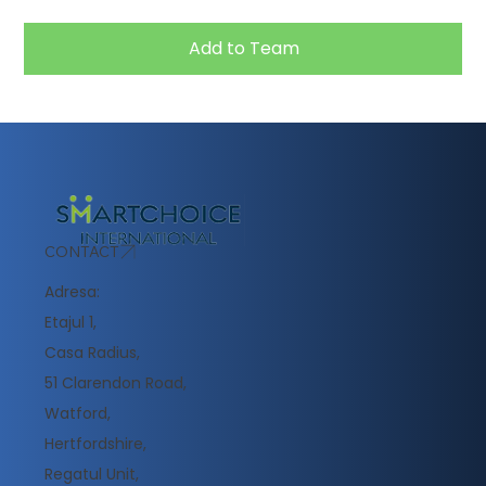
Add to Team
CONTACT
Adresa:
Etajul 1,
Casa Radius,
51 Clarendon Road,
Watford,
Hertfordshire,
Regatul Unit,