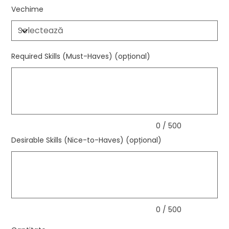
Vechime
Required Skills (Must-Haves) (opțional)
Până
la
500
caractere.
0 / 500
Desirable Skills (Nice-to-Haves) (opțional)
Până
la
500
caractere.
0 / 500