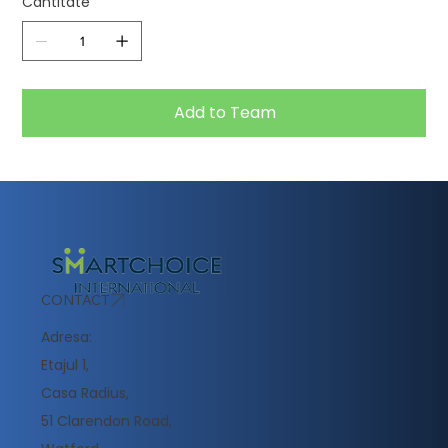
Cantitate
Add to Team
CONTACT
Adresa:
Etajul 1,
Casa Radius,
51 Clarendon Road,