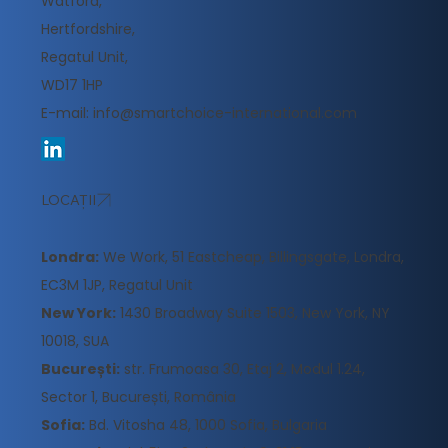
Watford,
Hertfordshire,
Regatul Unit,
WD17 1HP
E-mail:
info@smartchoice-international.com
LOCAȚII
Londra:
We Work, 51 Eastcheap, Billingsgate, Londra,
EC3M 1JP, Regatul Unit
New York:
1430 Broadway Suite 1503, New York, NY
10018, SUA
București:
str. Frumoasa 30, Etaj 2, Modul 1.24,
Sector 1, București, România
Sofia:
Bd. Vitosha 48, 1000 Sofia, Bulgaria