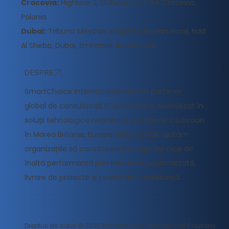
Cracovia:
High5ive 2, Ul. Pawia 9, 31 154 Cracovia,
Polonia
Dubai:
Tribuna Meydan, etajul 6, Meydan Road, Nad
Al Sheba, Dubai, Emiratele Arabe Unite
DESPRE
SmartChoice International este un partener
global de consultanță IT și recrutare, specializat în
soluții tehnologice nearshore și onshore. Cu birouri
în Marea Britanie, Europa de Est și SUA, ajutăm
organizațiile să construiască echipe tehnice de
înaltă performanță prin recrutare personalizată,
livrare de proiecte și servicii de consultanță.
Drepturi de autor © 2025 SmartChoice International Solutions