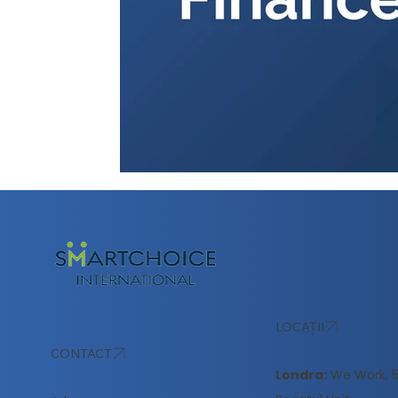
LOCAȚII
CONTACT
Londra:
We Work, 51