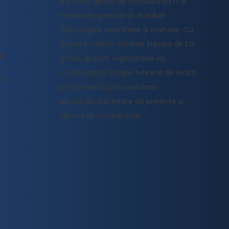
partener global de consultanță IT și
recrutare, specializat în soluții
tehnologice nearshore și onshore. Cu
birouri în Marea Britanie, Europa de Est
l
și SUA, ajutăm organizațiile să
construiască echipe tehnice de înaltă
cy
performanță prin recrutare
personalizată, livrare de proiecte și
servicii de consultanță.