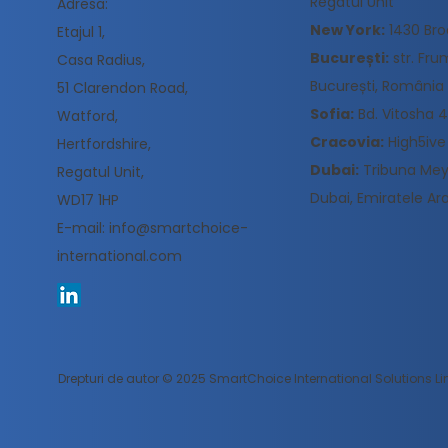
Regatul Unit
Adresa:
New York:
1430 Bro
Etajul 1,
București:
str. Frum
Casa Radius,
București, România
51 Clarendon Road,
Sofia:
Bd. Vitosha 48
Watford,
Cracovia:
High5ive 
Hertfordshire,
Dubai:
Tribuna Meyd
Regatul Unit,
Dubai, Emiratele Ar
WD17 1HP
E-mail:
info@smartchoice-
international.com
Drepturi de autor © 2025 SmartChoice International Solutions Li