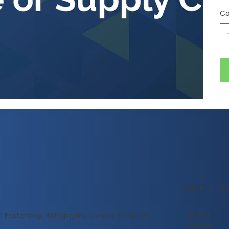
Ca
SMARTCHOC
Acasă
 Eastcheap, Billingsgate, Londra, EC3M 1JP,
Despre