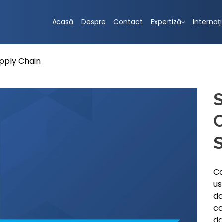
Acasă
Despre
Contact
Expertiză
Internaţ
upply Chain
S
C
S
Co
us
do
co
da