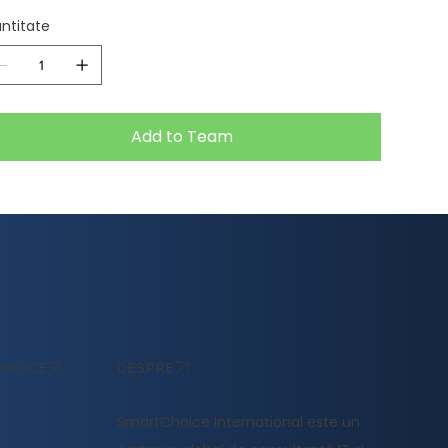
ntitate
Add to Team
DESPRE
HOICE
SmartChoice International este un