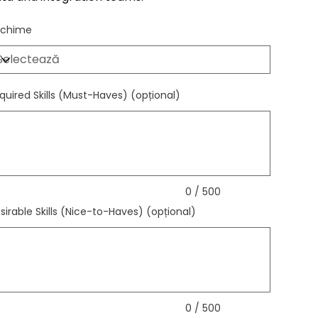
chime
quired Skills (Must-Haves) (opțional)
ă
ctere.
0 / 500
sirable Skills (Nice-to-Haves) (opțional)
ă
ctere.
0 / 500