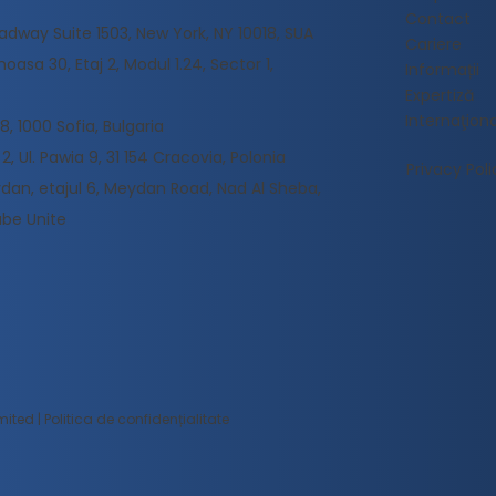
Contact
adway Suite 1503, New York, NY 10018, SUA
Cariere
oasa 30, Etaj 2, Modul 1.24, Sector 1,
Informații
Expertiză
Internaţiona
, 1000 Sofia, Bulgaria
2, Ul. Pawia 9, 31 154 Cracovia, Polonia
Privacy Poli
an, etajul 6, Meydan Road, Nad Al Sheba,
abe Unite
mited |
Politica de confidențialitate