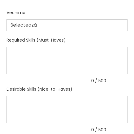
Vechime
Required Skills (Must-Haves)
Până
la
500
caractere.
0 / 500
Desirable Skills (Nice-to-Haves)
Până
la
500
caractere.
0 / 500