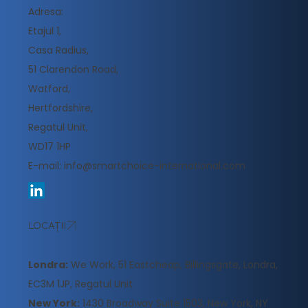
Adresa:
Etajul 1,
Casa Radius,
51 Clarendon Road,
Watford,
Hertfordshire,
Regatul Unit,
WD17 1HP
E-mail:
info@smartchoice-international.com
LOCAȚII
Londra:
We Work, 51 Eastcheap, Billingsgate, Londra,
EC3M 1JP, Regatul Unit
New York:
1430 Broadway Suite 1503, New York, NY