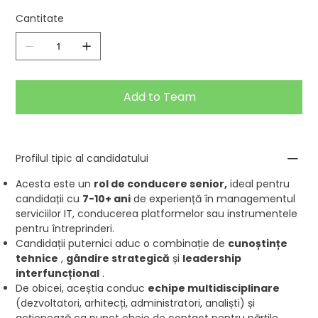
Cantitate
Add to Team
Profilul tipic al candidatului
Acesta este un
rol de conducere senior,
ideal pentru
candidații cu
7-10+ ani
de experiență în managementul
serviciilor IT, conducerea platformelor sau instrumentele
pentru întreprinderi.
Candidații puternici aduc o combinație de
cunoștințe
tehnice
,
gândire strategică
și
leadership
interfuncțional
.
De obicei, aceștia conduc
echipe multidisciplinare
(dezvoltatori, arhitecți, administratori, analiști) și