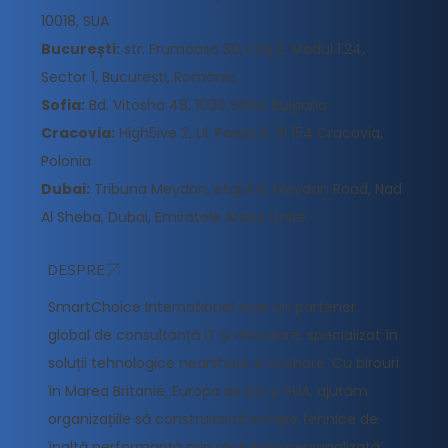
10018, SUA
București:
str. Frumoasa 30, Etaj 2, Modul 1.24,
Sector 1, București, România
Sofia:
Bd. Vitosha 48, 1000 Sofia, Bulgaria
Cracovia:
High5ive 2, Ul. Pawia 9, 31 154 Cracovia,
Polonia
Dubai:
Tribuna Meydan, etajul 6, Meydan Road, Nad
Al Sheba, Dubai, Emiratele Arabe Unite
DESPRE
SmartChoice International este un partener
global de consultanță IT și recrutare, specializat în
soluții tehnologice nearshore și onshore. Cu birouri
în Marea Britanie, Europa de Est și SUA, ajutăm
organizațiile să construiască echipe tehnice de
înaltă performanță prin recrutare personalizată,