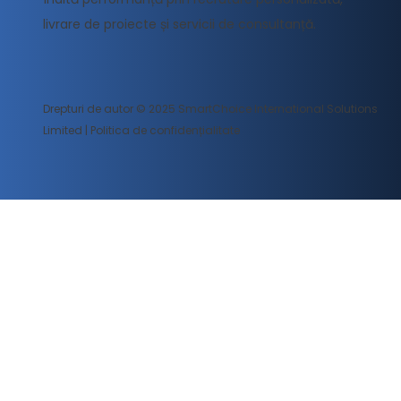
livrare de proiecte și servicii de consultanță.
Drepturi de autor © 2025 SmartChoice International Solutions
Limited |
Politica de confidențialitate