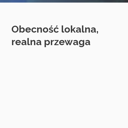
SmartChoice Polska
Obecność lokalna,
realna przewaga
Obecność fizyczna w Polsce daje
SmartChoice International strategiczną
przewagę — i zapewnia naszym klientom
rzeczywistą, namacalną wartość. Nasi
lokalni eksperci ds. rekrutacji działają w
obrębie rynku, oferując dogłębny wgląd w
dostępność talentów, trendy płacowe i
oczekiwania kulturowe.
To podejście na miejscu oznacza szybszy