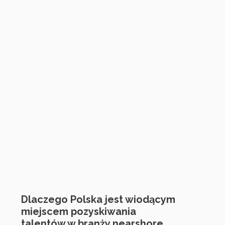
dostęp do wykwalifikowanych
kandydatów, płynniejsze procesy
rekrutacyjne i lepsze długoterminowe
utrzymanie. Pozwala nam również
zapewnić klientom świadome wskazówki
dotyczące wszystkiego, od modeli
zaangażowania po strukturę zespołu —
zapewniając, że każde zatrudnienie jest
zgodne zarówno z celami biznesowymi, jak
i regionalnymi najlepszymi praktykami.
01
Dlaczego Polska jest wiodącym
miejscem pozyskiwania
talentów w branży nearshore