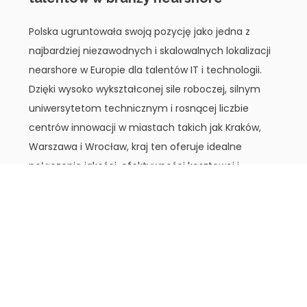
Polska ugruntowała swoją pozycję jako jedna z
najbardziej niezawodnych i skalowalnych lokalizacji
nearshore w Europie dla talentów IT i technologii.
Dzięki wysoko wykształconej sile roboczej, silnym
uniwersytetom technicznym i rosnącej liczbie
centrów innowacji w miastach takich jak Kraków,
Warszawa i Wrocław, kraj ten oferuje idealne
połączenie jakości, efektywności kosztowej i
dojrzałości dostaw.
Strategiczne położenie w UE, doskonała
infrastruktura i płynna znajomość języka
angielskiego sprawiają, że jest to szczególnie
atrakcyjne miejsce dla zachodnioeuropejskich i
północnoamerykańskich firm poszukujących
bliskości i dopasowania kulturowego. Niezależnie od