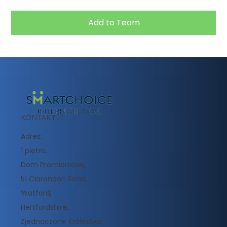
Add to Team
KONTAKT
Adres:
1 piętro,
Dom Promieniowy,
51 Clarendon Road,
Watford,
Hertfordshire,
Zjednoczone Królestwo,