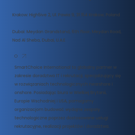
Krakow: High5ive 2, Ul. Pawia 9, 31 154 Krakow, Poland
Dubai: Meydan Grandstand, 6th floor, Meydan Road,
Nad Al Sheba, Dubai, U.A.E
O
SmartChoice International to globalny partner w
zakresie doradztwa IT i rekrutacji, specjalizujący się
w rozwiązaniach technologicznych nearshore i
onshore. Posiadając biura w Wielkiej Brytanii,
Europie Wschodniej i USA, pomagamy
organizacjom budować wydajne zespoły
technologiczne poprzez dostosowane usługi
rekrutacyjne, realizacji projektów i doradztwa.