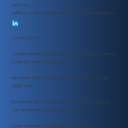
WD17 1HP
Adres e-mail:
info@smartchoice-international.com
LOKALIZACJE
London: We Work, 51 Eastcheap, Billingsgate, London,
EC3M 1JP, United Kingdom
New York: 1430 Broadway Suite 1503, New York, NY
10018, USA
Bucharest: 30 Frumoasa Street, 2nd Floor, Module
1.24, 1st District, Bucharest, Romania
Sofia: 48 Vitosha Blvd, 1000 Sofia, Bulgaria