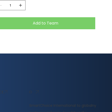
Add to Team
O
CE
SmartChoice International to globalny