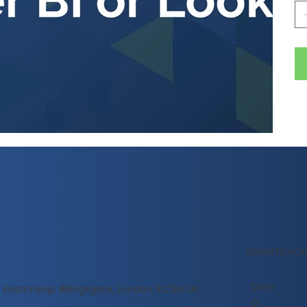
SMARTCHOI
Dom
 Eastcheap, Billingsgate, London, EC3M 1JP,
O