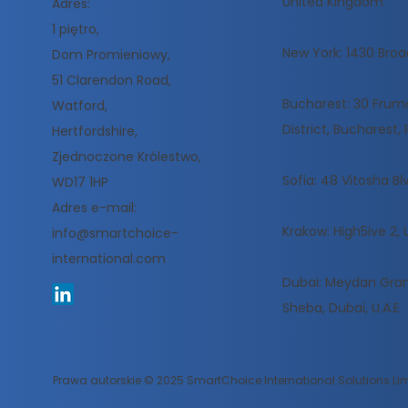
United Kingdom
Adres:
1 piętro,
New York: 1430 Broa
Dom Promieniowy,
51 Clarendon Road,
Bucharest: 30 Frumoa
Watford,
District, Bucharest
Hertfordshire,
Zjednoczone Królestwo,
Sofia: 48 Vitosha Blv
WD17 1HP
Adres e-mail:
Krakow: High5ive 2, 
info@smartchoice-
international.com
Dubai: Meydan Gran
Sheba, Dubai, U.A.E
Prawa autorskie © 2025 SmartChoice International Solutions Limi