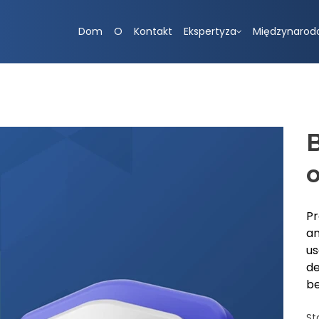
Dom
O
Kontakt
Ekspertyza
Międzynarod
B
o
Pr
an
us
de
be
St