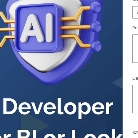
Re
Mak
500
zna
De
Mak
500
zna
Sz