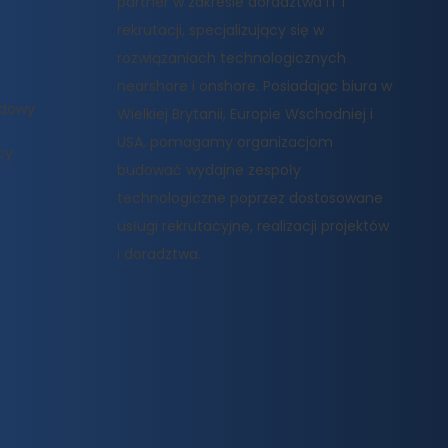
partner w zakresie doradztwa IT i
rekrutacji, specjalizujący się w
rozwiązaniach technologicznych
nearshore i onshore. Posiadając biura w
odowy
Wielkiej Brytanii, Europie Wschodniej i
USA, pomagamy organizacjom
cy
budować wydajne zespoły
technologiczne poprzez dostosowane
usługi rekrutacyjne, realizacji projektów
i doradztwa.