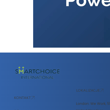
LOKALIZACJE
KONTAKT
London: We Work, 51