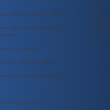
Kontakt
Kariera
dway Suite 1503, New York, NY 10018, USA
Wnioski
Ekspertyza
Międzynar
sa Street, 2nd Floor, Module 1.24, 1st
, Romania
Privacy Poli
d, 1000 Sofia, Bulgaria
Ul. Pawia 9, 31 154 Krakow, Poland
dstand, 6th floor, Meydan Road, Nad Al
ted | Polityka prywatności