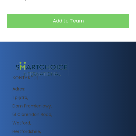
Add to Team
KONTAKT
Adres:
1 piętro,
Dom Promieniowy,
51 Clarendon Road,
Watford,
Hertfordshire,