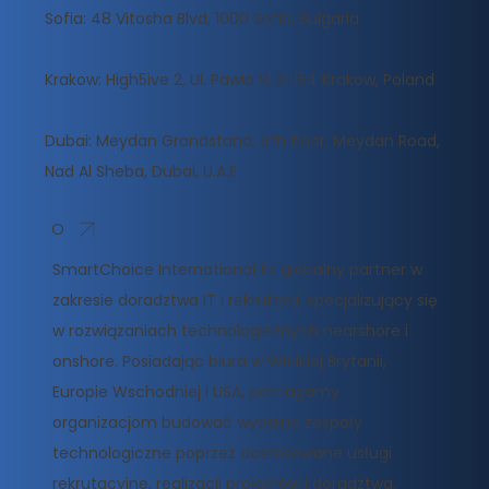
Sofia: 48 Vitosha Blvd, 1000 Sofia, Bulgaria
Krakow: High5ive 2, Ul. Pawia 9, 31 154 Krakow, Poland
Dubai: Meydan Grandstand, 6th floor, Meydan Road,
Nad Al Sheba, Dubai, U.A.E
O
SmartChoice International to globalny partner w
zakresie doradztwa IT i rekrutacji, specjalizujący się
w rozwiązaniach technologicznych nearshore i
onshore. Posiadając biura w Wielkiej Brytanii,
Europie Wschodniej i USA, pomagamy
organizacjom budować wydajne zespoły
technologiczne poprzez dostosowane usługi
rekrutacyjne, realizacji projektów i doradztwa.