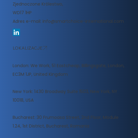
Zjednoczone Królestwo,
WD17 1HP
Adres e-mail:
info@smartchoice-international.com
LOKALIZACJE
London: We Work, 51 Eastcheap, Billingsgate, London,
EC3M 1JP, United Kingdom
New York: 1430 Broadway Suite 1503, New York, NY
10018, USA
Bucharest: 30 Frumoasa Street, 2nd Floor, Module
1.24, 1st District, Bucharest, Romania