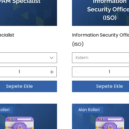
cialist
Information Security Offi
(ISO)
Kıdem
Sepete Ekle
Sepete Ekle
olleri
Alan Rolleri