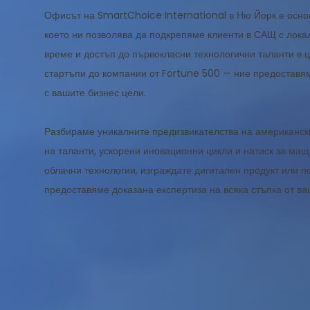
Офисът на SmartChoice International в Ню Йорк е осно
което ни позволява да подкрепяме клиенти в САЩ с лока
време и достъп до първокласни технологични таланти в 
стартъпи до компании от Fortune 500 — ние предоставя
с вашите бизнес цели.
Разбираме уникалните предизвикателства на американск
на таланти, ускорени иновационни цикли и натиск за ма
облачни технологии, изграждате дигитален продукт или п
предоставяме доказана експертиза на всяка стъпка от ва