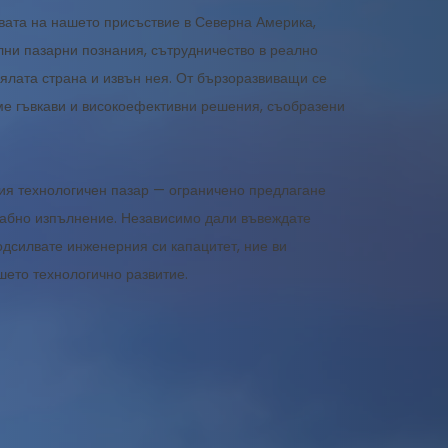
вата на нашето присъствие в Северна Америка,
лни пазарни познания, сътрудничество в реално
цялата страна и извън нея. От бързоразвиващи се
ме гъвкави и високоефективни решения, съобразени
ия технологичен пазар — ограничено предлагане
щабно изпълнение. Независимо дали въвеждате
одсилвате инженерния си капацитет, ние ви
шето технологично развитие.