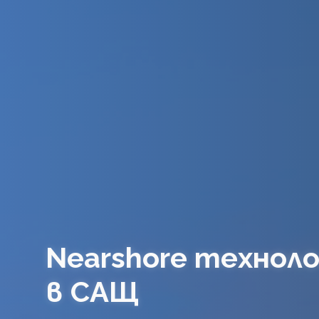
Nearshore технол
в САЩ