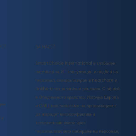
ЗА НАС
Р
SmartChoice International е глобален
партньор за ИТ консултации и подбор на
персонал, специализиран в nearshore и
onshore технологични решения. С офиси
в Обединеното кралство, Източна Европа
ден
и САЩ, ние помагаме на организациите
да изградят високоефективни
cy
технологични екипи чрез
персонализирано набиране на персонал,