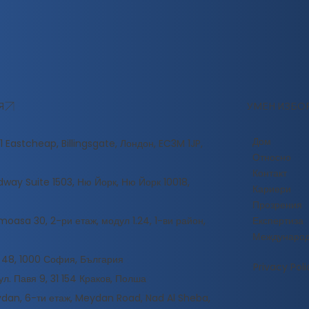
Я
УМЕН ИЗБО
Дом
 Eastcheap, Billingsgate, Лондон, EC3M 1JP,
Относно
Контакт
way Suite 1503, Ню Йорк, Ню Йорк 10018,
Кариери
Прозрения
oasa 30, 2-ри етаж, модул 1.24, 1-ви район,
Експертиза
Междунаро
 48, 1000 София, България
Privacy Poli
ул. Павя 9, 31 154 Краков, Полша
an, 6-ти етаж, Meydan Road, Nad Al Sheba,