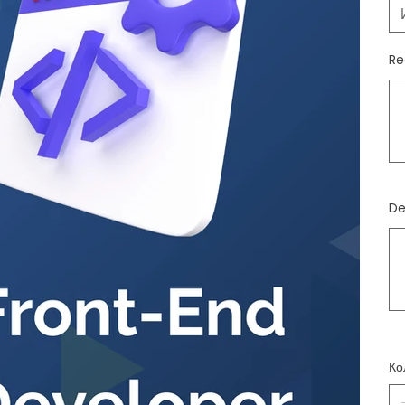
Re
До
500
зна
De
До
500
зна
Ко