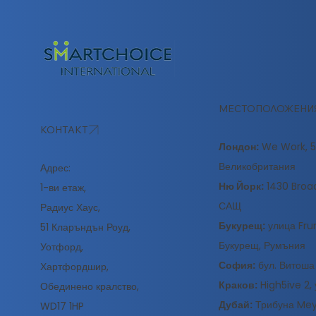
МЕСТОПОЛОЖЕНИ
КОНТАКТ
Лондон:
We Work, 51
Великобритания
Адрес:
Ню Йорк:
1430 Broad
1-ви етаж,
САЩ
Радиус Хаус,
Букурещ:
улица Frum
51 Кларъндън Роуд,
Букурещ, Румъния
Уотфорд,
София:
бул. Витоша
Хартфордшир,
Краков:
High5ive 2, 
Обединено кралство,
Дубай:
Трибуна Meyd
WD17 1HP