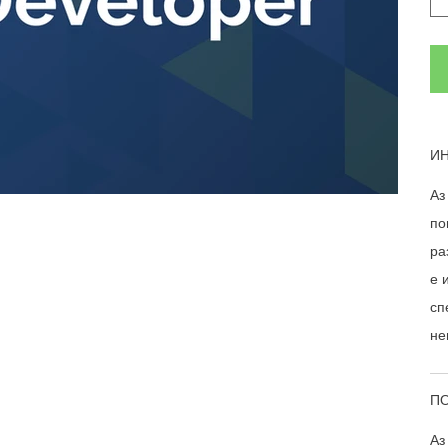
ИН
Аз
по
ра
е 
сп
не
ПО
Аз