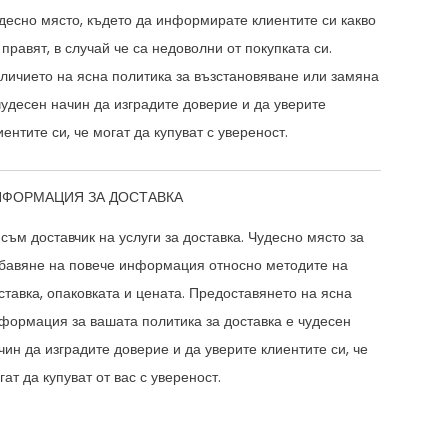
десно място, където да информирате клиентите си какво
 правят, в случай че са недоволни от покупката си.
личието на ясна политика за възстановяване или замяна
чудесен начин да изградите доверие и да уверите
иентите си, че могат да купуват с увереност.
ФОРМАЦИЯ ЗА ДОСТАВКА
 съм доставчик на услуги за доставка. Чудесно място за
бавяне на повече информация относно методите на
ставка, опаковката и цената. Предоставянето на ясна
формация за вашата политика за доставка е чудесен
чин да изградите доверие и да уверите клиентите си, че
гат да купуват от вас с увереност.