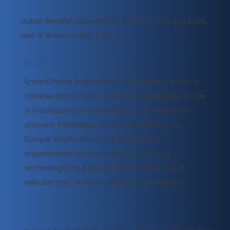
Dubai: Meydan Grandstand, 6th floor, Meydan Road,
Nad Al Sheba, Dubai, U.A.E
O
SmartChoice International to globalny partner w
zakresie doradztwa IT i rekrutacji, specjalizujący się
w rozwiązaniach technologicznych nearshore i
onshore. Posiadając biura w Wielkiej Brytanii,
Europie Wschodniej i USA, pomagamy
organizacjom budować wydajne zespoły
technologiczne poprzez dostosowane usługi
rekrutacyjne, realizacji projektów i doradztwa.