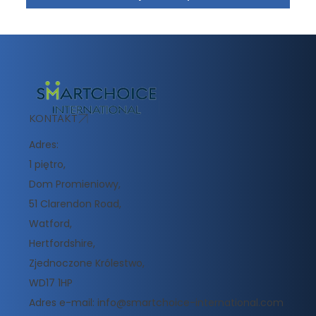
KONTAKT
Adres:
1 piętro,
Dom Promieniowy,
51 Clarendon Road,
Watford,
Hertfordshire,
Zjednoczone Królestwo,
WD17 1HP
Adres e-mail:
info@smartchoice-international.com