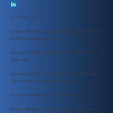
LOKALIZACJE
London: We Work, 51 Eastcheap, Billingsgate, London,
EC3M 1JP, United Kingdom
New York: 1430 Broadway Suite 1503, New York, NY
10018, USA
Bucharest: 30 Frumoasa Street, 2nd Floor, Module
1.24, 1st District, Bucharest, Romania
Sofia: 48 Vitosha Blvd, 1000 Sofia, Bulgaria
Krakow: High5ive 2, Ul. Pawia 9, 31 154 Krakow, Poland