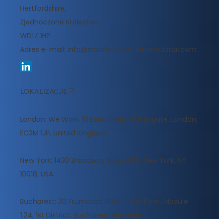
Hertfordshire,
Zjednoczone Królestwo,
WD17 1HP
Adres e-mail:
info@smartchoice-international.com
LOKALIZACJE
London: We Work, 51 Eastcheap, Billingsgate, London,
EC3M 1JP, United Kingdom
New York: 1430 Broadway Suite 1503, New York, NY
10018, USA
Bucharest: 30 Frumoasa Street, 2nd Floor, Module
1.24, 1st District, Bucharest, Romania