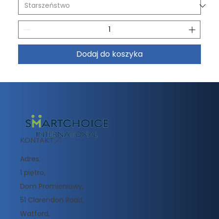
Dodaj do koszyka
KONTAKT
Adres:
1 piętro,
Dom Promieniowy,
51 Clarendon Road,
Watford,