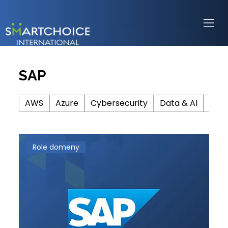
SAP
AWS
Azure
Cybersecurity
Data & AI
DevO
Role domeny