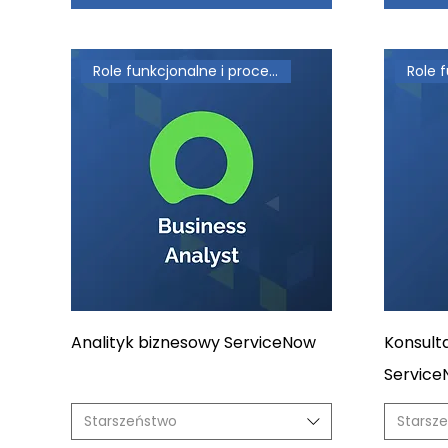
Role funkcjonalne i procesowe
Analityk biznesowy ServiceNow
Konsult
Servic
Starszeństwo
Starsz