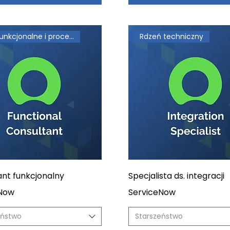
Role funkcjonalne i procesowe
Rdzeń techniczny
ant funkcjonalny
Specjalista ds. integracji
eNow
ServiceNow
eństwo
Starszeństwo