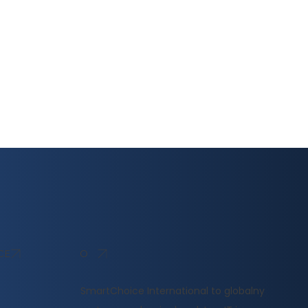
O
CE
SmartChoice International to globalny