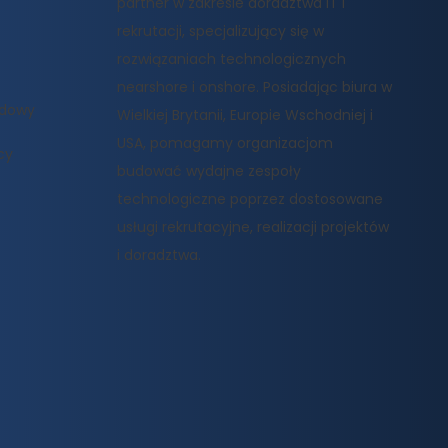
partner w zakresie doradztwa IT i
rekrutacji, specjalizujący się w
rozwiązaniach technologicznych
nearshore i onshore. Posiadając biura w
odowy
Wielkiej Brytanii, Europie Wschodniej i
USA, pomagamy organizacjom
cy
budować wydajne zespoły
technologiczne poprzez dostosowane
usługi rekrutacyjne, realizacji projektów
i doradztwa.