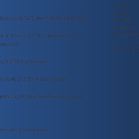
Kontakt
Kariera
dway Suite 1503, New York, NY 10018, USA
Wnioski
Ekspertyza
Międzynar
sa Street, 2nd Floor, Module 1.24, 1st
, Romania
Privacy Poli
d, 1000 Sofia, Bulgaria
Ul. Pawia 9, 31 154 Krakow, Poland
dstand, 6th floor, Meydan Road, Nad Al
ted | Polityka prywatności