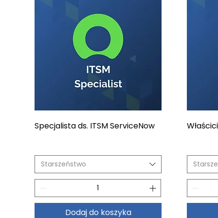
Specjalista ds. ITSM ServiceNow
Właścic
Starszeństwo
Starsz
Dodaj do koszyka