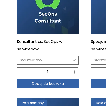
Konsultant ds. SecOps w
Specjal
ServiceNow
Servic
Starszeństwo
Starsz
Dodaj do koszyka
Role domeny