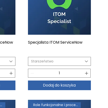
viceNow
Specjalista ITOM ServiceNow
Starszeństwo
a
Dodaj do koszyka
Role operacyjne i kierownicze
Role funkcjonalne i procesowe