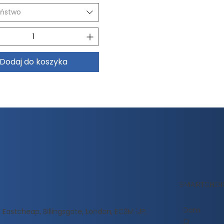
eństwo
Dodaj do koszyka
SMARTCHOI
Dom
 Eastcheap, Billingsgate, London, EC3M 1JP,
O