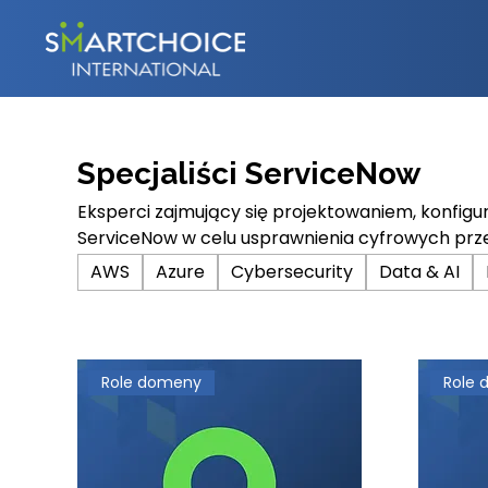
Specjaliści ServiceNow
Eksperci zajmujący się projektowaniem, konfigu
ServiceNow w celu usprawnienia cyfrowych prze
świadczonych usług i zwiększenia efektywności
AWS
Azure
Cybersecurity
Data & AI
przedsiębiorstwie.
Role domeny
Role