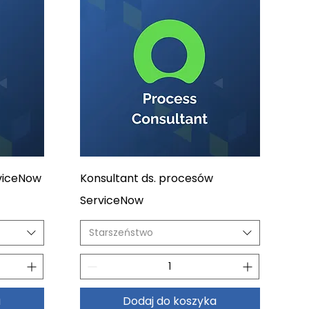
viceNow
Konsultant ds. procesów
ServiceNow
Starszeństwo
a
Dodaj do koszyka