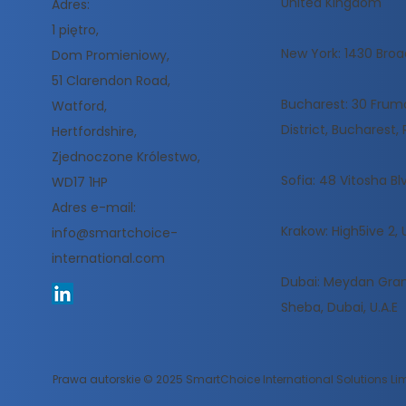
United Kingdom
Adres:
1 piętro,
New York: 1430 Broa
Dom Promieniowy,
51 Clarendon Road,
Bucharest: 30 Frumoa
Watford,
District, Bucharest
Hertfordshire,
Zjednoczone Królestwo,
Sofia: 48 Vitosha Blv
WD17 1HP
Adres e-mail:
Krakow: High5ive 2, 
info@smartchoice-
international.com
Dubai: Meydan Gran
Sheba, Dubai, U.A.E
Prawa autorskie © 2025 SmartChoice International Solutions Limi