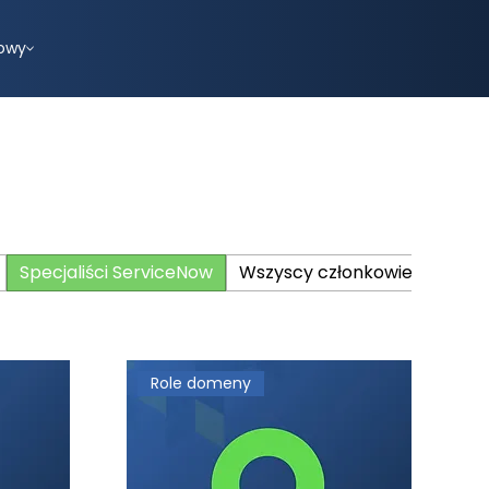
owy
Specjaliści ServiceNow
Wszyscy członkowie zespołu
Role domeny