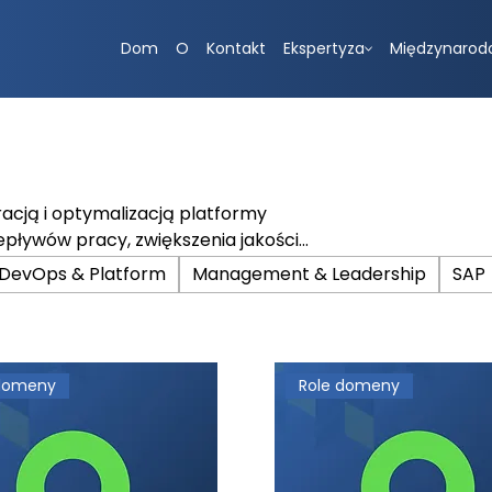
Dom
O
Kontakt
Ekspertyza
Międzynarod
racją i optymalizacją platformy
pływów pracy, zwiększenia jakości
 operacyjnej w całym
DevOps & Platform
Management & Leadership
SAP
 domeny
Role domeny